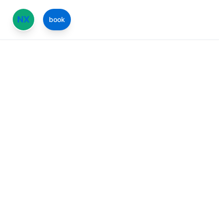
Ν
Χ
book