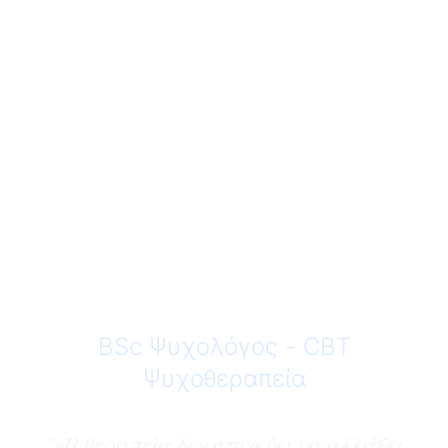
Νόρα
Χοροζιάν
BSc Ψυχολόγος - CBT
Ψυχοθεραπεία
"
«Η θεραπεία δεν στοχεύει να αλλάξει