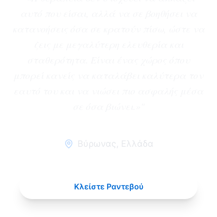
αυτό που είσαι, αλλά να σε βοηθήσει να
κατανοήσεις όσα σε κρατούν πίσω, ώστε να
ζεις με μεγαλύτερη ελευθερία και
σταθερότητα. Είναι ένας χώρος όπου
μπορεί κανείς να καταλάβει καλύτερα τον
εαυτό του και να νιώσει πιο ασφαλής μέσα
σε όσα βιώνει.»
"
Βύρωνας
,
Ελλάδα
Κλείστε Ραντεβού